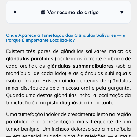
📘 Ver resumo do artigo
▾
Onde Aparece a Tumefação das Glândulas Salivares — e
Porque É Importante Localizá-la?
Existem três pares de glândulas salivares major: as
glândulas parótidas
(localizadas à frente e abaixo de
cada orelha), as
glândulas submandibulares
(sob a
mandíbula, de cada lado) e as glândulas sublinguais
(sob a língua). Existem ainda centenas de glândulas
minor distribuídas pela mucosa oral e pela garganta.
Quando uma destas glândulas incha, a localização da
tumefação é uma pista diagnóstica importante.
Uma tumefação indolor de crescimento lento na região
parotídea é a apresentação mais frequente de um
tumor benigno. Um inchaço doloroso sob a mandíbula
— em especial quando piora às refeições — é mais