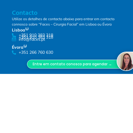
Contacto
Utilize os detalhes de contacto abaixo para entrar em contacto
connosco sobre “Faces – Cirurgia Facial” em Lisboa ou Évora
Lisboa⁽¹⁾
+351 910 383 318
+351 910 383 318
info@faces.pt
Évora⁽²⁾
+351 266 760 630
Entre em contato conosco para agendar →
Siga-nos!
Siga-nos nas nossas redes sociais!
Termos de Serviço
Este website respeita as atuais políticas de privacidade. Para mais
informações, leia os nossos
termos de serviço
. Melhoramos os
nossos produtos e publicidade utilizando o Microsoft Clarity para
perceber como utiliza o nosso website. Ao utilizar o nosso site,
concorda que nós e a Microsoft possamos recolher e utilizar estes
dados. A nossa
declaração de privacidade
contém mais detalhes.