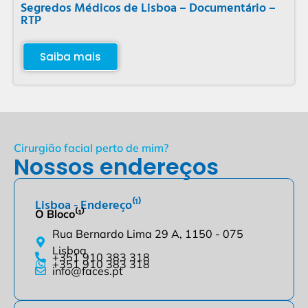
Segredos Médicos de Lisboa – Documentário –
RTP
Saiba mais
Cirurgião facial perto de mim?
Nossos endereços
Lisboa - Endereço⁽¹⁾
O Bloco⁽¹⁾
Rua Bernardo Lima 29 A, 1150 - 075
Lisboa
+351 910 383 318
+351 910 383 318
info@faces.pt