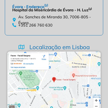
Évora - Endereço⁽²⁾
Hospital da Misericórdia de Évora - H. Luz⁽²⁾
Av. Sanches de Miranda 30, 7006-805 -
Évora
+351 266 760 630
Localização em Lisboa