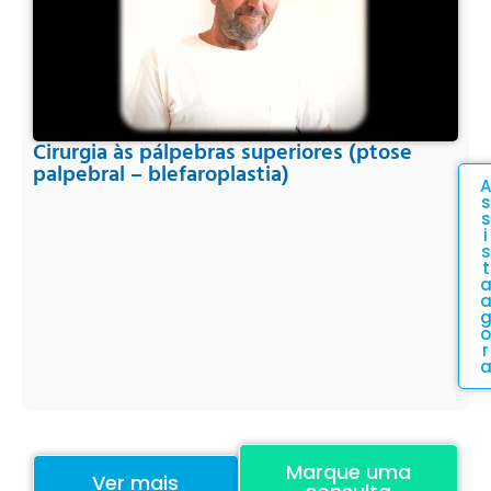
Cirurgia às pálpebras superiores (ptose
palpebral – blefaroplastia)
A
s
s
i
s
t
o
r
Marque uma
Ver mais