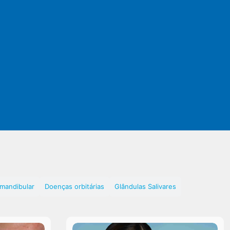
omandibular
Doenças orbitárias
Glândulas Salivares