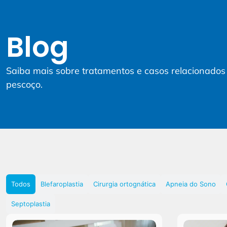
Blog
Saiba mais sobre tratamentos e casos relacionados 
pescoço.
Todos
Blefaroplastia
Cirurgia ortognática
Apneia do Sono
Septoplastia