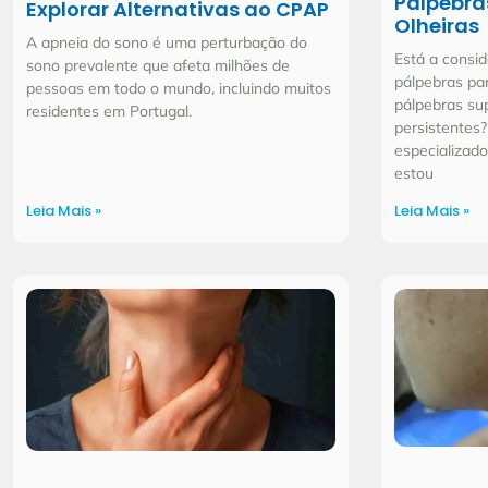
Pálpebra
Explorar Alternativas ao CPAP
Olheiras
A apneia do sono é uma perturbação do
Está a consid
sono prevalente que afeta milhões de
pálpebras par
pessoas em todo o mundo, incluindo muitos
pálpebras sup
residentes em Portugal.
persistentes?
especializado
estou
Leia Mais »
Leia Mais »