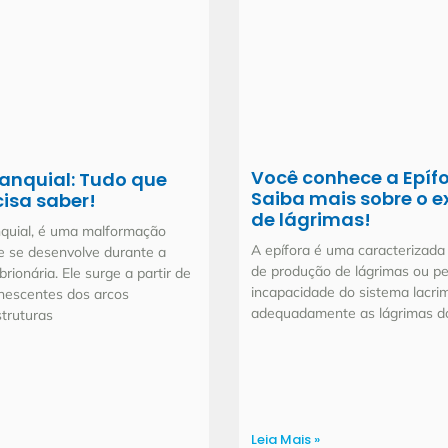
Você conhece a Epíf
ranquial: Tudo que
Saiba mais sobre o e
isa saber!
de lágrimas!
nquial, é uma malformação
A epífora é uma caracterizada
e se desenvolve durante a
de produção de lágrimas ou pe
ionária. Ele surge a partir de
incapacidade do sistema lacri
nescentes dos arcos
adequadamente as lágrimas do
struturas
Leia Mais »