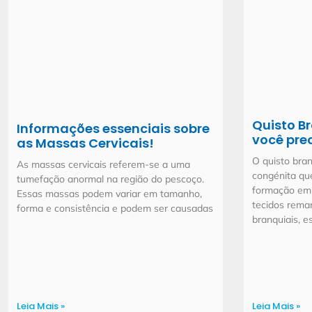
Quisto B
Informações essenciais sobre
você prec
as Massas Cervicais!
O quisto bra
As massas cervicais referem-se a uma
congénita qu
tumefação anormal na região do pescoço.
formação embr
Essas massas podem variar em tamanho,
tecidos rema
forma e consistência e podem ser causadas
branquiais, e
Leia Mais »
Leia Mais »