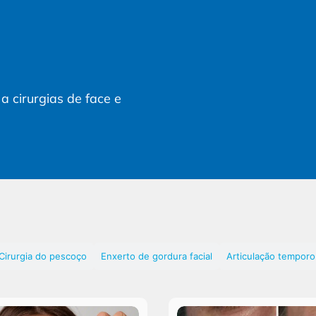
a cirurgias de face e
Cirurgia do pescoço
Enxerto de gordura facial
Articulação tempor