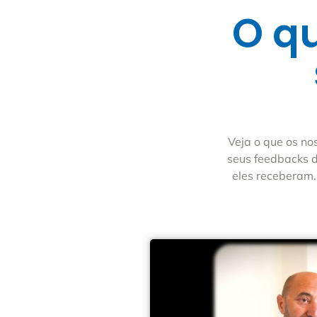
O q
Veja o que os no
seus feedbacks d
eles receberam.