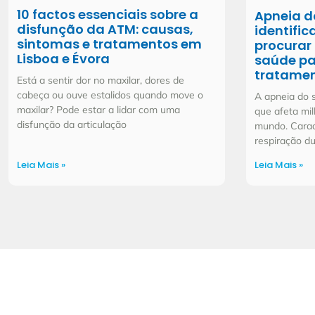
10 factos essenciais sobre a
Apneia d
disfunção da ATM: causas,
identific
sintomas e tratamentos em
procurar 
Lisboa e Évora
saúde par
tratame
Está a sentir dor no maxilar, dores de
cabeça ou ouve estalidos quando move o
A apneia do
maxilar? Pode estar a lidar com uma
que afeta mi
disfunção da articulação
mundo. Carac
respiração du
Leia Mais »
Leia Mais »