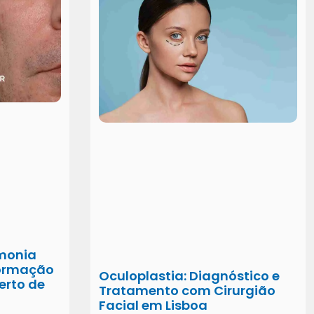
monia
formação
Oculoplastia: Diagnóstico e
erto de
Tratamento com Cirurgião
Facial em Lisboa