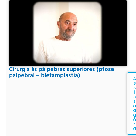
Cirurgia às pálpebras superiores (ptose
palpebral – blefaroplastia)
A
s
s
i
s
t
o
r