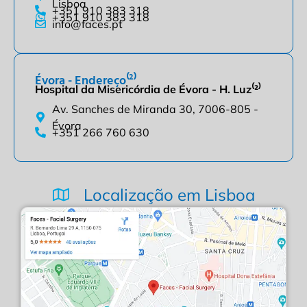
Lisboa
+351 910 383 318
+351 910 383 318
info@faces.pt
Évora - Endereço⁽²⁾
Hospital da Misericórdia de Évora - H. Luz⁽²⁾
Av. Sanches de Miranda 30, 7006-805 -
Évora
+351 266 760 630
Localização em Lisboa