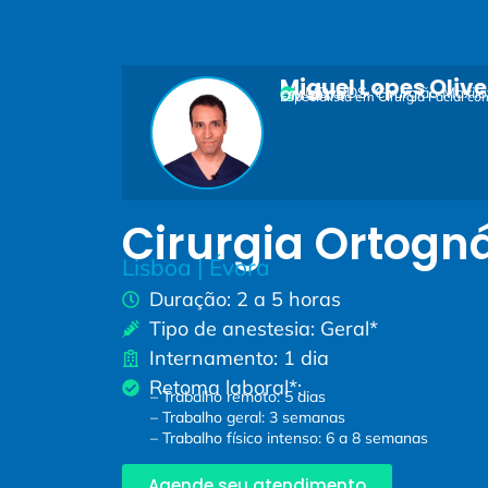
Miguel Lopes Olive
MD, DDS, Cirurgião Maxilo
OM 50178
Especialista em Cirurgia Facial c
Cirurgia Ortogn
Lisboa | Évora
Duração: 2 a 5 horas
Tipo de anestesia: Geral*
Internamento: 1 dia
Retoma laboral*:
– Trabalho remoto: 5 dias
– Trabalho geral: 3 semanas
– Trabalho físico intenso: 6 a 8 semanas
Agende seu atendimento