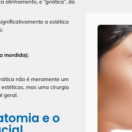
ca alinhamento, e “gnática”, da
ignificativamente a estética
s:
a mordida);
gnática não é meramente um
 estéticas, mas uma cirurgia
l geral.
tomia e o
cial