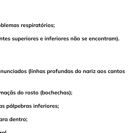
blemas respiratórios;
tes superiores e inferiores não se encontram).
onunciados (linhas profundas do nariz aos cantos
 maçãs do rosto (bochechas);
as pálpebras inferiores;
ara dentro;
ral.