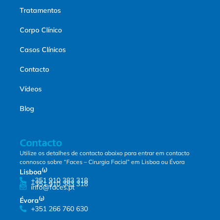
Tratamentos
Corpo Clínico
Casos Clínicos
Contacto
Vídeos
Blog
Contacto
Utilize os detalhes de contacto abaixo para entrar em contacto
connosco sobre “Faces – Cirurgia Facial” em Lisboa ou Évora
Lisboa⁽¹⁾
+351 910 383 318
+351 910 383 318
info@faces.pt
Évora⁽²⁾
+351 266 760 630