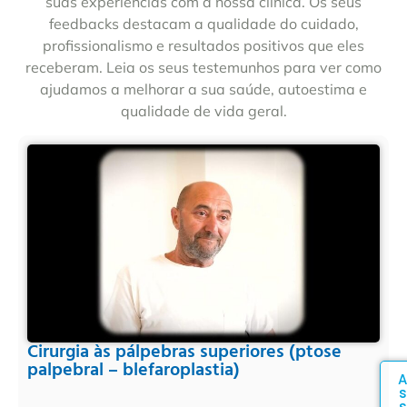
suas experiências com a nossa clínica. Os seus
feedbacks destacam a qualidade do cuidado,
profissionalismo e resultados positivos que eles
receberam. Leia os seus testemunhos para ver como
ajudamos a melhorar a sua saúde, autoestima e
qualidade de vida geral.
Cirurgia às pálpebras superiores (ptose
palpebral – blefaroplastia)
A
s
s