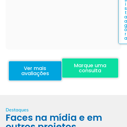
i
s
t
o
r
Marque uma
Ver mais
consulta
avaliações
Destaques
Faces na mídia e em
outros projetos