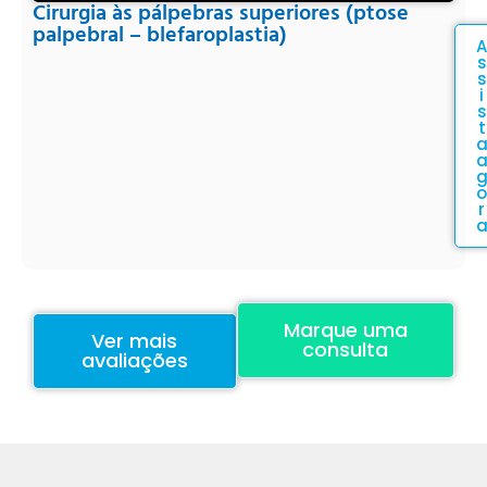
Cirurgia às pálpebras superiores (ptose
palpebral – blefaroplastia)
A
s
s
i
s
t
o
r
Marque uma
Ver mais
consulta
avaliações