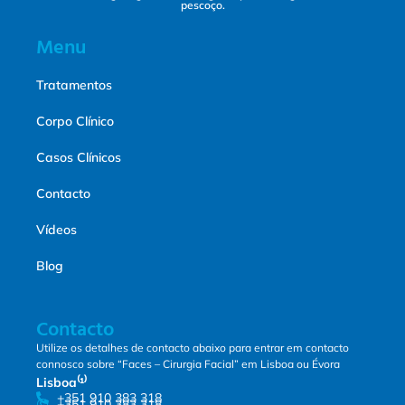
pescoço.
Menu
Tratamentos
Corpo Clínico
Casos Clínicos
Contacto
Vídeos
Blog
Contacto
Utilize os detalhes de contacto abaixo para entrar em contacto
connosco sobre “Faces – Cirurgia Facial” em Lisboa ou Évora
Lisboa⁽¹⁾
+351 910 383 318
+351 910 383 318