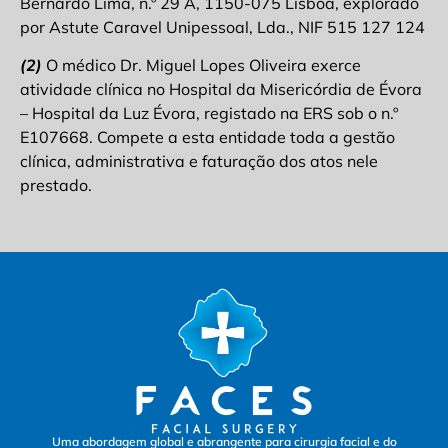
Bernardo Lima, n.º 29 A, 1150-075 Lisboa, explorado
por Astute Caravel Unipessoal, Lda., NIF 515 127 124
(2)
O médico Dr. Miguel Lopes Oliveira exerce
atividade clínica no Hospital da Misericórdia de Évora
– Hospital da Luz Évora, registado na ERS sob o n.º
E107668. Compete a esta entidade toda a gestão
clínica, administrativa e faturação dos atos nele
prestado.
Uma abordagem global e abrangente para cirurgia facial e do