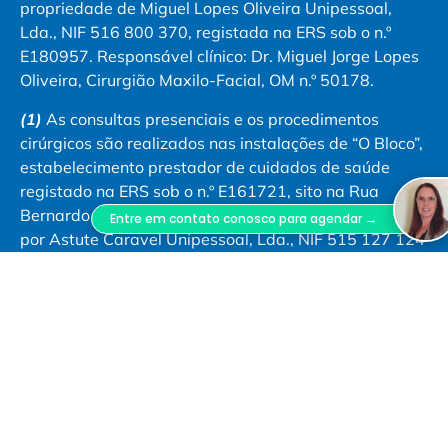
propriedade de Miguel Lopes Oliveira Unipessoal,
Lda., NIF 516 800 370, registada na ERS sob o n.º
E180957. Responsável clínico: Dr. Miguel Jorge Lopes
Oliveira, Cirurgião Maxilo-Facial, OM n.º 50178.
(1)
As consultas presenciais e os procedimentos
cirúrgicos são realizados nas instalações de “O Bloco”,
estabelecimento prestador de cuidados de saúde
registado na ERS sob o n.º E161721, sito na Rua
Bernardo Lima, n.º 29 A, 1150-075 Lisboa, explorado
Entre em contato conosco para agendar →
por Astute Caravel Unipessoal, Lda., NIF 515 127 124
(2)
O médico Dr. Miguel Lopes Oliveira exerce
atividade clínica no Hospital da Misericórdia de Évora
– Hospital da Luz Évora, registado na ERS sob o n.º
E107668. Compete a esta entidade toda a gestão
clínica, administrativa e faturação dos atos nele
prestado.