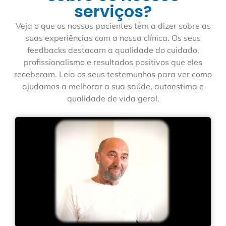
serviços?
Veja o que os nossos pacientes têm a dizer sobre as
suas experiências com a nossa clínica. Os seus
feedbacks destacam a qualidade do cuidado,
profissionalismo e resultados positivos que eles
receberam. Leia os seus testemunhos para ver como
ajudamos a melhorar a sua saúde, autoestima e
qualidade de vida geral.