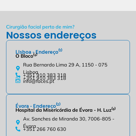
Cirurgião facial perto de mim?
Nossos endereços
Lisboa - Endereço⁽¹⁾
O Bloco⁽¹⁾
Rua Bernardo Lima 29 A, 1150 - 075
Lisboa
+351 910 383 318
+351 910 383 318
info@faces.pt
Évora - Endereço⁽²⁾
Hospital da Misericórdia de Évora - H. Luz⁽²⁾
Av. Sanches de Miranda 30, 7006-805 -
Évora
+351 266 760 630