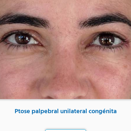
Ptose palpebral unilateral congénita