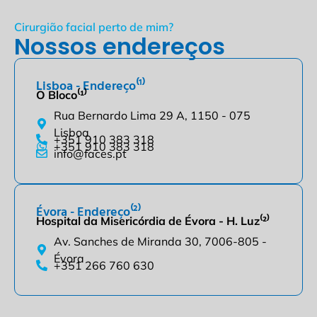
Cirurgião facial perto de mim?
Nossos endereços
Lisboa - Endereço⁽¹⁾
O Bloco⁽¹⁾
Rua Bernardo Lima 29 A, 1150 - 075
Lisboa
+351 910 383 318
+351 910 383 318
info@faces.pt
Évora - Endereço⁽²⁾
Hospital da Misericórdia de Évora - H. Luz⁽²⁾
Av. Sanches de Miranda 30, 7006-805 -
Évora
+351 266 760 630