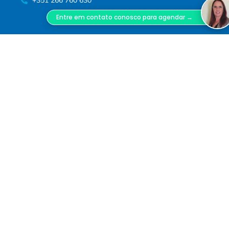
+351 266 760 630
Entre em contato conosco para agendar →
Siga-nos!
Siga-nos nas nossas redes sociais!
Termos de Serviço
Este website respeita as atuais políticas de privacidade. Para mais
informações, leia os nossos
termos de serviço
. Melhoramos os
nossos produtos e publicidade utilizando o Microsoft Clarity para
perceber como utiliza o nosso website. Ao utilizar o nosso site,
concorda que nós e a Microsoft possamos recolher e utilizar estes
dados. A nossa
declaração de privacidade
contém mais detalhes.
FACES, Facial Surgery ® - marca registrada. www.faces.pt - MD, DSS,
Miguel Lopes Oliveira.
FACES Facial Surgery é uma marca registada no INPI,
propriedade de Miguel Lopes Oliveira Unipessoal,
Lda., NIF 516 800 370, registada na ERS sob o n.º