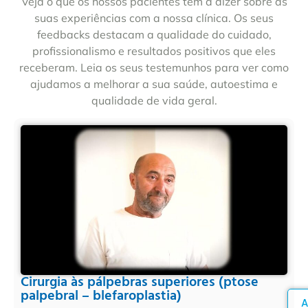
Veja o que os nossos pacientes têm a dizer sobre as
suas experiências com a nossa clínica. Os seus
feedbacks destacam a qualidade do cuidado,
profissionalismo e resultados positivos que eles
receberam. Leia os seus testemunhos para ver como
ajudamos a melhorar a sua saúde, autoestima e
qualidade de vida geral.
Cirurgia às pálpebras superiores (ptose
palpebral – blefaroplastia)
A