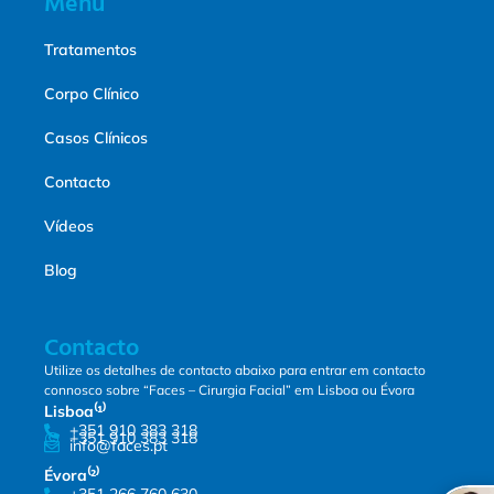
Menu
Tratamentos
Corpo Clínico
Casos Clínicos
Contacto
Vídeos
Blog
Contacto
Utilize os detalhes de contacto abaixo para entrar em contacto
connosco sobre “Faces – Cirurgia Facial” em Lisboa ou Évora
Lisboa⁽¹⁾
+351 910 383 318
+351 910 383 318
info@faces.pt
Évora⁽²⁾