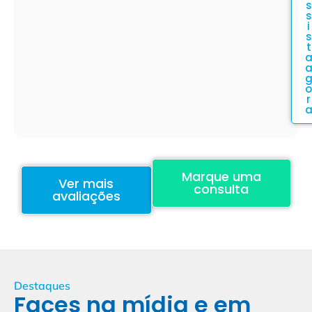
s
s
i
s
t
o
r
Marque uma
Ver mais
consulta
avaliações
Destaques
Faces na mídia e em