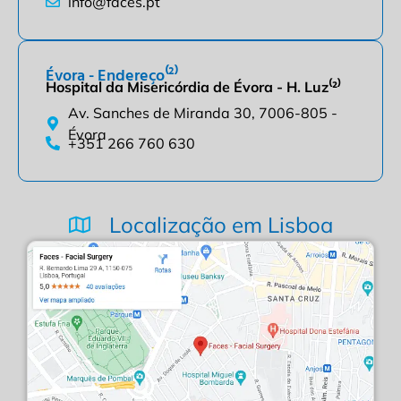
info@faces.pt
Évora - Endereço⁽²⁾
Hospital da Misericórdia de Évora - H. Luz⁽²⁾
Av. Sanches de Miranda 30, 7006-805 -
Évora
+351 266 760 630
Localização em Lisboa