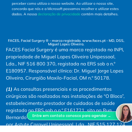
perceber como utiliza o nosso website. Ao utilizar o nosso site,
concorda que nós e a Microsoft possamos recolher e utilizar estes
dados. A nossa
declaração de privacidade
contém mais detalhes.
FACES, Facial Surgery ® - marca registrada. www.faces.pt - MD, DSS,
Miguel Lopes Oliveira.
FACES Facial Surgery é uma marca registada no INPI,
propriedade de Miguel Lopes Oliveira Unipessoal,
Lda., NIF 516 800 370, registada na ERS sob o n.º
E180957. Responsável clínico: Dr. Miguel Jorge Lopes
Oliveira, Cirurgião Maxilo-Facial, OM n.º 50178.
(1)
As consultas presenciais e os procedimentos
cirúrgicos são realizados nas instalações de “O Bloco”,
estabelecimento prestador de cuidados de saúde
registado na ERS sob o n.º E161721, sito na Rua
Entre em contato conosco para agendar →
Bernardo Lima, n.º 29 A, 1150-075 Lisboa, explorado
por Astute Caravel Unipessoal, Lda., NIF 515 127 124