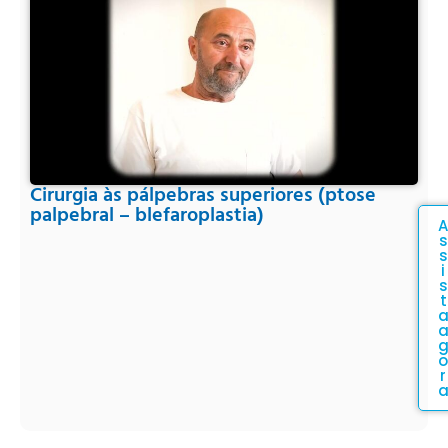
Cirurgia às pálpebras superiores (ptose
palpebral – blefaroplastia)
A
s
s
i
s
t
o
r