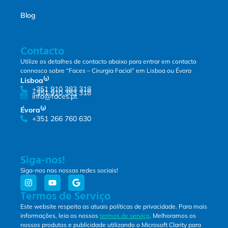
Blog
Contacto
Utilize os detalhes de contacto abaixo para entrar em contacto
connosco sobre “Faces – Cirurgia Facial” em Lisboa ou Évora
Lisboa⁽¹⁾
+351 910 383 318
+351 910 383 318
info@faces.pt
Évora⁽²⁾
+351 266 760 630
Siga-nos!
Siga-nos nas nossas redes sociais!
Termos de Serviço
Este website respeita as atuais políticas de privacidade. Para mais
informações, leia os nossos
termos de serviço
. Melhoramos os
nossos produtos e publicidade utilizando o Microsoft Clarity para