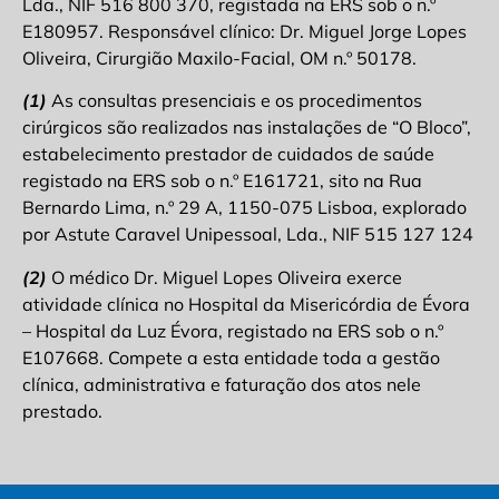
Lda., NIF 516 800 370, registada na ERS sob o n.º
E180957. Responsável clínico: Dr. Miguel Jorge Lopes
Oliveira, Cirurgião Maxilo-Facial, OM n.º 50178.
(1)
As consultas presenciais e os procedimentos
cirúrgicos são realizados nas instalações de “O Bloco”,
estabelecimento prestador de cuidados de saúde
registado na ERS sob o n.º E161721, sito na Rua
Bernardo Lima, n.º 29 A, 1150-075 Lisboa, explorado
por Astute Caravel Unipessoal, Lda., NIF 515 127 124
(2)
O médico Dr. Miguel Lopes Oliveira exerce
atividade clínica no Hospital da Misericórdia de Évora
– Hospital da Luz Évora, registado na ERS sob o n.º
E107668. Compete a esta entidade toda a gestão
clínica, administrativa e faturação dos atos nele
prestado.