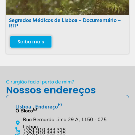
Segredos Médicos de Lisboa – Documentário –
RTP
Saiba mais
Cirurgião facial perto de mim?
Nossos endereços
Lisboa - Endereço⁽¹⁾
O Bloco⁽¹⁾
Rua Bernardo Lima 29 A, 1150 - 075
Lisboa
+351 910 383 318
+351 910 383 318