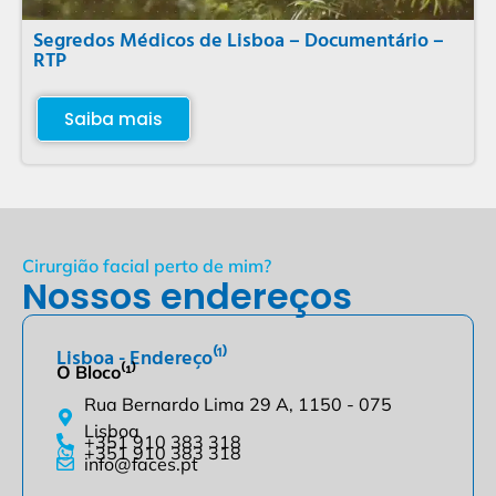
Segredos Médicos de Lisboa – Documentário –
RTP
Saiba mais
Cirurgião facial perto de mim?
Nossos endereços
Lisboa - Endereço⁽¹⁾
O Bloco⁽¹⁾
Rua Bernardo Lima 29 A, 1150 - 075
Lisboa
+351 910 383 318
+351 910 383 318
info@faces.pt