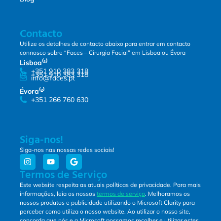
Contacto
Utilize os detalhes de contacto abaixo para entrar em contacto
connosco sobre “Faces – Cirurgia Facial” em Lisboa ou Évora
Lisboa⁽¹⁾
+351 910 383 318
+351 910 383 318
info@faces.pt
Évora⁽²⁾
+351 266 760 630
Siga-nos!
Siga-nos nas nossas redes sociais!
Termos de Serviço
Este website respeita as atuais políticas de privacidade. Para mais
informações, leia os nossos
termos de serviço
. Melhoramos os
nossos produtos e publicidade utilizando o Microsoft Clarity para
perceber como utiliza o nosso website. Ao utilizar o nosso site,
concorda que nós e a Microsoft possamos recolher e utilizar estes