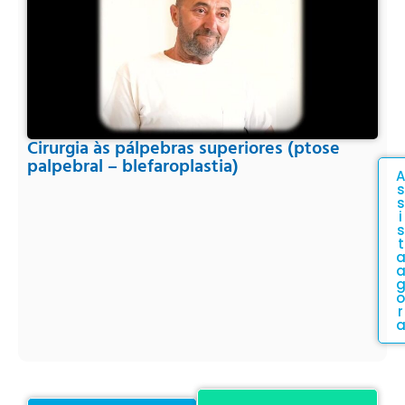
Cirurgia às pálpebras superiores (ptose
palpebral – blefaroplastia)
A
s
s
i
s
t
o
r