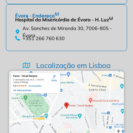
Évora - Endereço⁽²⁾
Hospital da Misericórdia de Évora - H. Luz⁽²⁾
Av. Sanches de Miranda 30, 7006-805 -
Évora
+351 266 760 630
Localização em Lisboa